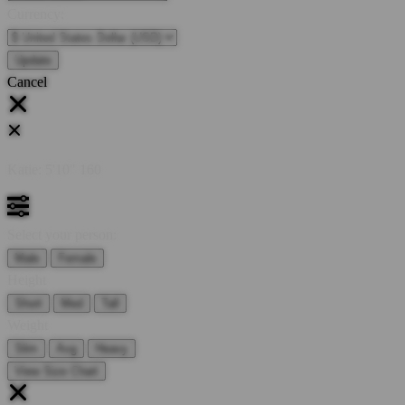
Currency:
Cancel
Katie:
5'10"
160
Select your person:
Male
Female
Height
Short
Med
Tall
Weight
Slim
Avg
Heavy
View Size Chart