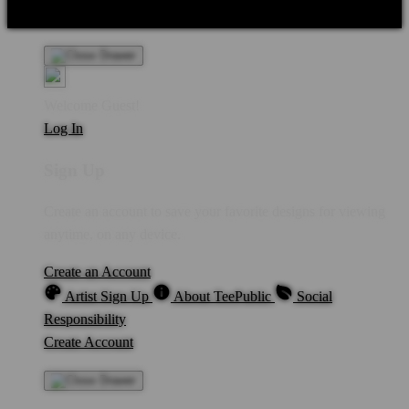
Personal Information
Privacy Policy
Terms
Welcome Guest!
Log In
Sign Up
Create an account to save your favorite designs for viewing
anytime, on any device.
Create an Account
Artist Sign Up
About TeePublic
Social
Responsibility
Create Account