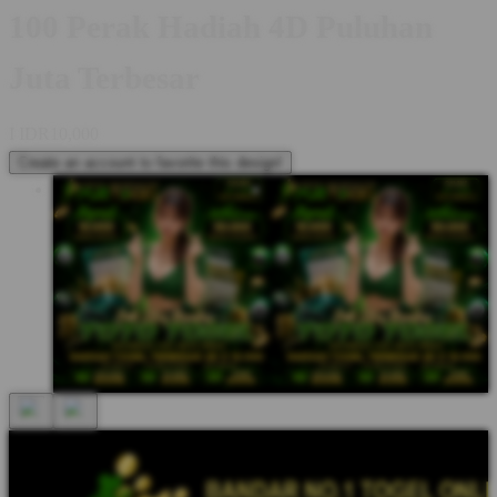
100 Perak Hadiah 4D Puluhan
Juta Terbesar
I
IDR10,000
Create an account to favorite this design!