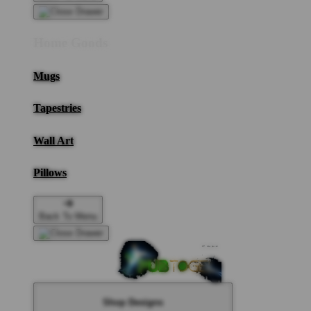
Home Goods
Mugs
Tapestries
Wall Art
Pillows
Back To Menu
Shop Designs