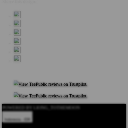
Share this design:
POWERED BY LIONG_TOTHEMOON
Indonesia - IDR
Product Safety
Intellectual Property Policy
CA: Do Not Sell My