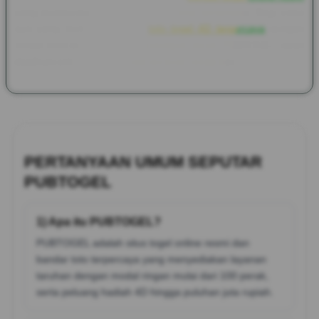
yang memberikan pengalaman bermain berkualitas. Bagi siapa
pun yang mencari platform
toto togel 4D terpercaya
dengan
modal kecil dan potensi kemenangan besar, PUBTOGEL layak
dijadikan pilihan utama untuk bermain setiap hari.
PERTANYAAN UMUM SEPUTAR
PUBTOGEL
1) Apa itu PUBTOGEL?
PUBTOGEL adalah situs togel online resmi dan
bandar toto terpercaya yang menyediakan layanan
taruhan dengan modal ringan mulai dari 100 perak,
serta peluang hadiah 4D hingga puluhan juta rupiah.