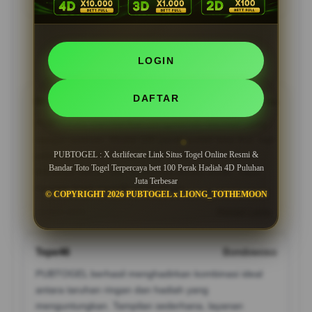
Testimoni Pemain PUBTOGEL
LOGIN
DAFTAR
Mister Aloy
jakarta
PUBTOGEL memberikan pengalaman bermain yang
sangat nyaman. Modal 100 perak sudah bisa ikut, tapi
PUBTOGEL : X dsrlifecare Link Situs Togel Online Resmi &
peluang hadiah 4D-nya tetap besar. Result cepat,
Bandar Toto Togel Terpercaya bett 100 Perak Hadiah 4D Puluhan
transaksi lancar, dan sistemnya terasa aman. Saya
Juta Terbesar
merasa tepat memilih platform ini.”
© COPYRIGHT 2026 PUBTOGEL x LIONG_TOTHEMOON
12 April 2026
Pemain Lama
Tepe46
Bondowoso
PUBTOGEL berhasil menghadirkan kombinasi ideal
antara taruhan ringan dan hadiah yang
menguntungkan. Tampilan sederhana, layanan